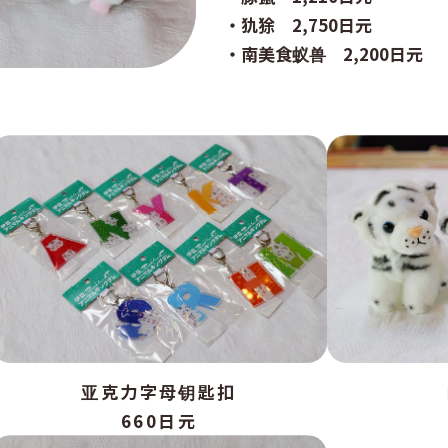
・犰狳 2,750日元
・南美食蚁兽 2,200日元
亚克力字母钥匙扣
660日元