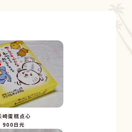
长崎蛋糕点心
900日元