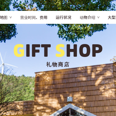
地图
营业时间、费用
运行状况
动物介绍
大型
G
IFT
S
HOP
礼物商店