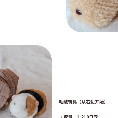
毛绒玩具（从右边开始）
・豚鼠 1,210日元