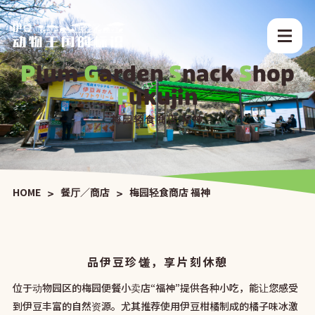
P
lum
G
arden
S
nack
S
hop
F
ukujin
梅园轻食商店 福神
HOME
餐厅／商店
梅园轻食商店 福神
品伊豆珍馐，享片刻休憩
位于动物园区的梅园便餐小卖店“福神”提供各种小吃，能让您感受
到伊豆丰富的自然资源。尤其推荐使用伊豆柑橘制成的橘子味冰激