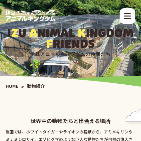
I
Z
U
A
NIMAL
K
INGDOM
F
RIENDS
伊豆アニマルキングダムの仲間たち
HOME
動物紹介
世界中の動物たちと出会える場所
当園では、ホワイトタイガーやライオンの猛獣から、アミメキリンや
ミナミシロサイ、エゾヒグマのような巨大な動物たちが自然の偉大さ