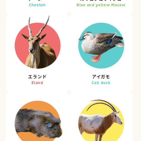
Cheetah
Blue and yellow Macaw
エランド
アイガモ
Eland
Call duck